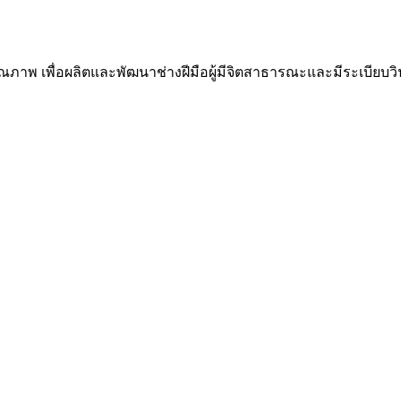
ณภาพ เพื่อผลิตและพัฒนาช่างฝีมือผู้มีจิตสาธารณะและมีระเบีย