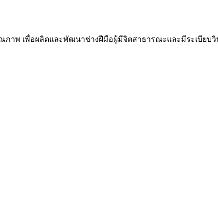
ณภาพ เพื่อผลิตและพัฒนาช่างฝีมือผู้มีจิตสาธารณะและมีระเบีย