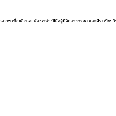
ณภาพ เพื่อผลิตและพัฒนาช่างฝีมือผู้มีจิตสาธารณะและมีระเบีย