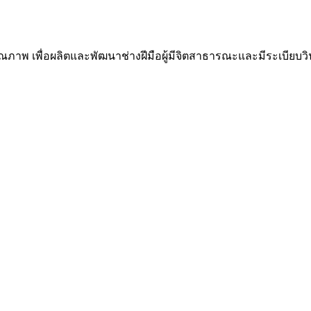
ณภาพ เพื่อผลิตและพัฒนาช่างฝีมือผู้มีจิตสาธารณะและมีระเบีย